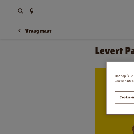
Vind uw locatie
Vraag maar
Levert P
Door op “Alle
van websitena
Cookie-i