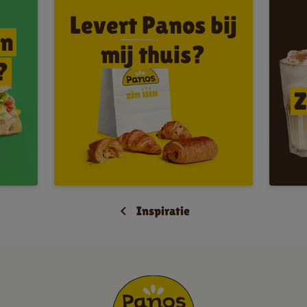
Levert Panos bij
an
mij thuis?
?
Z
Inspiratie