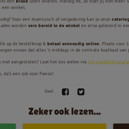
elfs een
brood
laten leveren. Handig hè, zo hoef jij niet meer ’
n een winkel.
odig? Voor een teamlunch of vergadering kan je onze
cateri
alades worden
vers bereid in de winkel
en erna geleverd in ee
lik op de bestelknop &
betaal eenvoudig online
. Plaats voor 
zorgen ervoor dat alles ‘s middags in de centrale koelkast van je
og niet aangesloten? Laat het ons weten via
het contactformulie
, da’s een job voor Panos!
Deel
Zeker ook lezen...