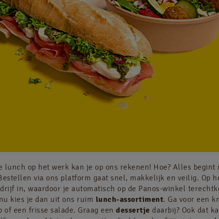
Jobs
NL
FR
Juridische informatie
Privacy policy
Cookie policy
je lunch op het werk kan je op ons rekenen! Hoe? Alles begint
 Bestellen via ons platform gaat snel, makkelijk en veilig. Op h
drijf in, waardoor je automatisch op de Panos-winkel terechtk
enu kies je dan uit ons ruim
lunch-assortiment
. Ga voor een k
p of een frisse salade. Graag een
dessertje
daarbij? Ook dat ka