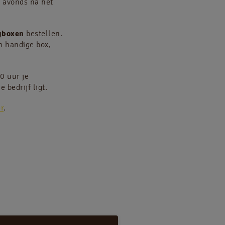
s avonds na het
ngboxen
bestellen.
n handige box,
10 uur je
 bedrijf ligt.
r
.