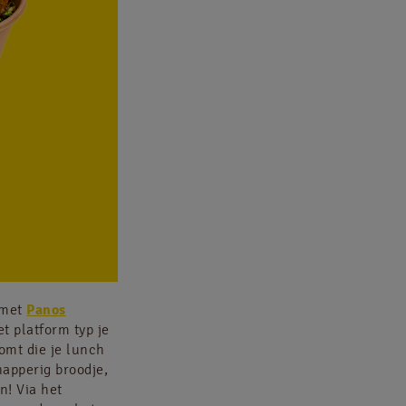
 met
Panos
et platform typ je
omt die je lunch
napperig broodje,
n! Via het