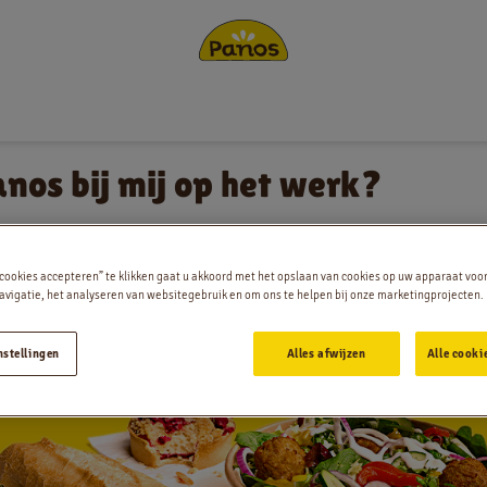
Bestellen
anos bij mij op het werk?
Nieuws
Menu
 cookies accepteren” te klikken gaat u akkoord met het opslaan van cookies op uw apparaat voo
vigatie, het analyseren van websitegebruik en om ons te helpen bij onze marketingprojecten.
Winkels
nstellingen
Alles afwijzen
Alle cooki
App
Contact