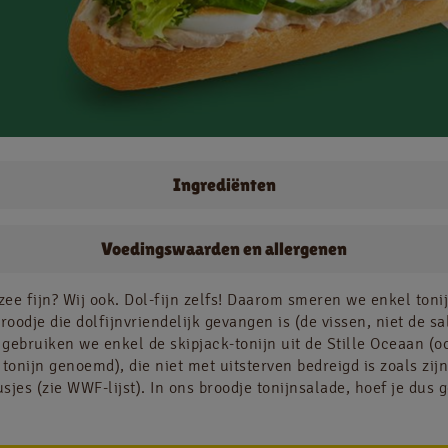
Jobs
NL
FR
Ingrediënten
Juridische informatie
salade
Ei
Sla
Komko
Voedingswaarden en allergenen
aise
Privacy policy
Cookie policy
 zee fijn? Wij ook. Dol-fijn zelfs! Daarom smeren we enkel toni
roodje die dolfijnvriendelijk gevangen is (de vissen, niet de sa
gebruiken we enkel de skipjack-tonijn uit de Stille Oceaan (o
 tonijn genoemd), die niet met uitsterven bedreigd is zoals zijn
sjes (zie WWF-lijst). In ons broodje tonijnsalade, hoef je dus 