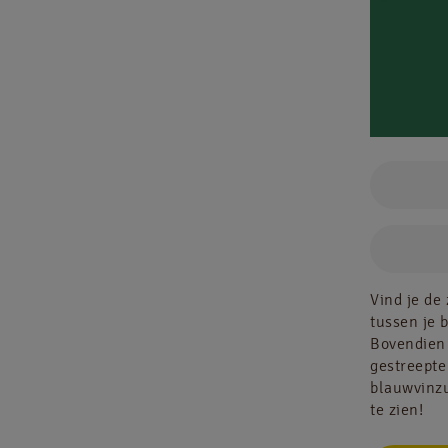
Tonijn
mayon
Vind je de
tussen je b
Bovendien 
gestreepte
blauwvinzu
te zien!