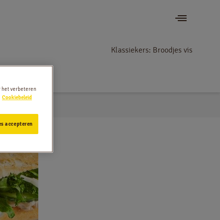
Klassiekers: Broodjes vis
r het verbeteren
Cookiebeleid
es accepteren