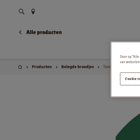
Vind uw locatie
Alle producten
Door op “Alle
van websitena
Producten
Belegde broodjes
Tonijnsalade mayo
Huis
Cookie-i