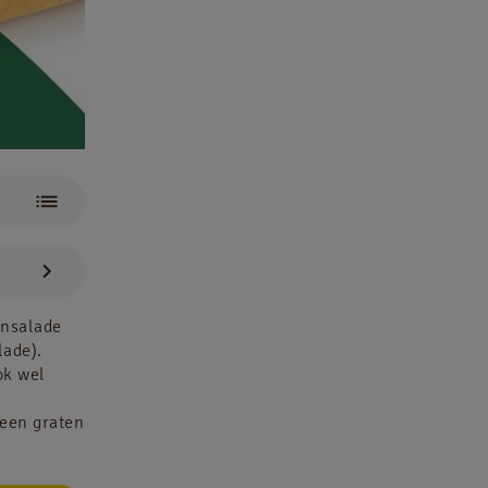
mmer
jnsalade
lade).
ok wel
geen graten