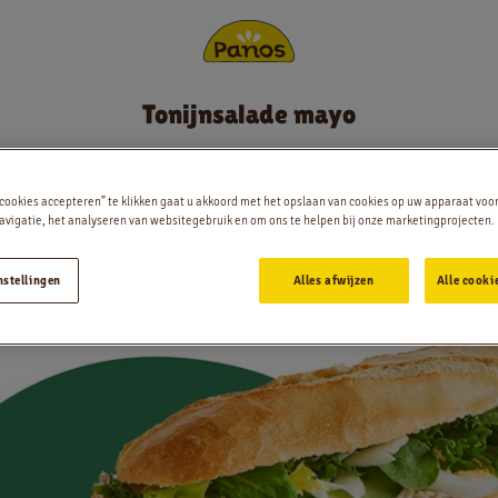
Tonijnsalade mayo
Bestellen
Wit
Meergranen
Rustiek
Nieuws
 cookies accepteren” te klikken gaat u akkoord met het opslaan van cookies op uw apparaat voo
vigatie, het analyseren van websitegebruik en om ons te helpen bij onze marketingprojecten.
Menu
nstellingen
Alles afwijzen
Alle cooki
Winkels
App
Contact