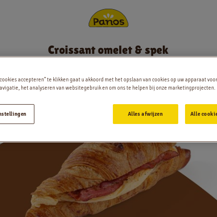
Croissant omelet & spek
Bestellen
et & spek
 cookies accepteren” te klikken gaat u akkoord met het opslaan van cookies op uw apparaat voo
Nieuws
vigatie, het analyseren van websitegebruik en om ons te helpen bij onze marketingprojecten.
Menu
nstellingen
Alles afwijzen
Alle cooki
Winkels
App
Contact