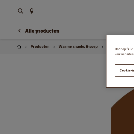
Vind uw locatie
Alle producten
Producten
Warme snacks & soep
Croissant omel
Huis
Door op “Alle
van websitena
Cookie-i