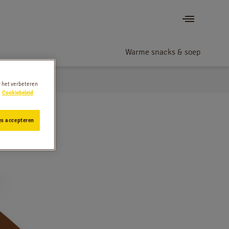
Warme snacks & soep
r het verbeteren
Cookiebeleid
es accepteren