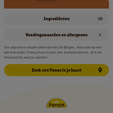
Ingrediënten
NL
FR
Ham
Kaas
Juridische informatie
Voedingswaarden en allergenen
Privacy policy
Een populaire smaakcombinatie bij de Belgen, maar dan op een
Cookie policy
warm broodje. Cheesy ham tussen een krokante panini, da’s om
helemaal bij weg te smelten.
Zoek een Panos in je buurt