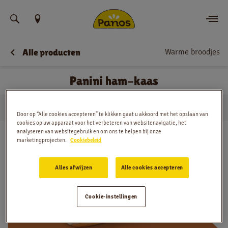
Vind uw locatie
Warme broodjes
Alle producten
Bestellen
Panini ham-kaas
Nieuws
…
Warme broodjes
Panini ham-kaas
Menu
Huis
Door op “Alle cookies accepteren” te klikken gaat u akkoord met het opslaan van
cookies op uw apparaat voor het verbeteren van websitenavigatie, het
analyseren van websitegebruik en om ons te helpen bij onze
Winkels
marketingprojecten.
Cookiebeleid
App
Alles afwijzen
Alle cookies accepteren
Contact
Cookie-instellingen
Jobs