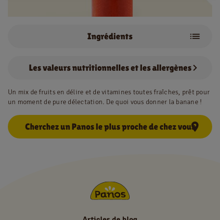
Ingrédients
NL
FR
Fraise
Banane
Information juridique
Les valeurs nutritionnelles et les allergènes
jus de pomme
Privacy policy
Un mix de fruits en délire et de vitamines toutes fraîches, prêt pour
Cookie policy
un moment de pure délectation. De quoi vous donner la banane !
Cherchez un Panos le plus proche de chez vous
Articles de blog