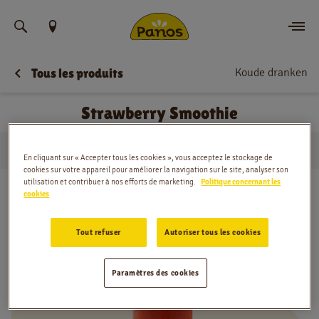
Trouvez votre emplacement
Koude dranken
Tous les produits
Commander
Strawberry Smoothie
Nouvelles
…
Koude dranken
Strawberry Smoothie
Menu
Domicile
En cliquant sur « Accepter tous les cookies », vous acceptez le stockage de
cookies sur votre appareil pour améliorer la navigation sur le site, analyser son
utilisation et contribuer à nos efforts de marketing.
Politique concernant les
Magasins
cookies
Application
Tout refuser
Autoriser tous les cookies
Contact
Paramètres des cookies
Jobs