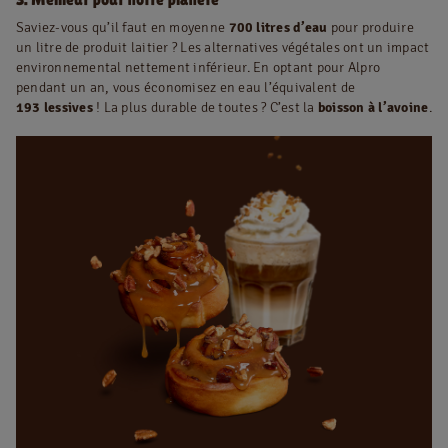
Saviez-vous qu’il faut en moyenne
700 litres d’eau
pour produire
un litre de produit laitier ? Les alternatives végétales ont un impact
environnemental nettement inférieur. En optant pour Alpro
pendant un an, vous économisez en eau l’équivalent de
193 lessives
! La plus durable de toutes ? C’est la
boisson à l’avoine
.