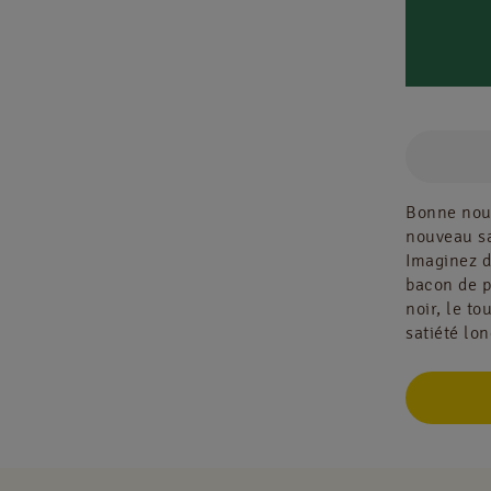
Bonne nouv
nouveau sa
Imaginez d
bacon de p
noir, le t
satiété lon