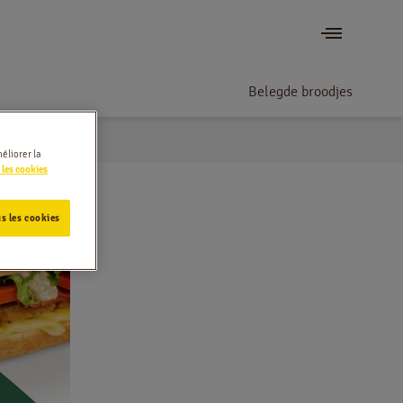
Belegde broodjes
éliorer la
 les cookies
s les cookies