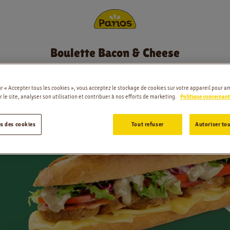
Boulette Bacon & Cheese
Commander
ese
Nouvelles
ur « Accepter tous les cookies », vous acceptez le stockage de cookies sur votre appareil pour am
 le site, analyser son utilisation et contribuer à nos efforts de marketing.
Politique concernant
Menu
s des cookies
Tout refuser
Autoriser tou
Magasins
Application
Contact