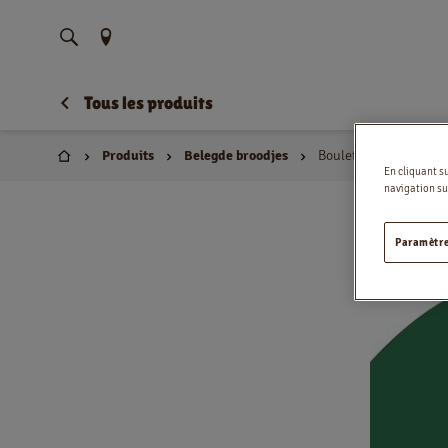
Trouvez votre emplacement
Tous les produits
Produits
Belegde broodjes
Boulette Bacon & Che
Domicile
En cliquant s
navigation sur
Paramètre