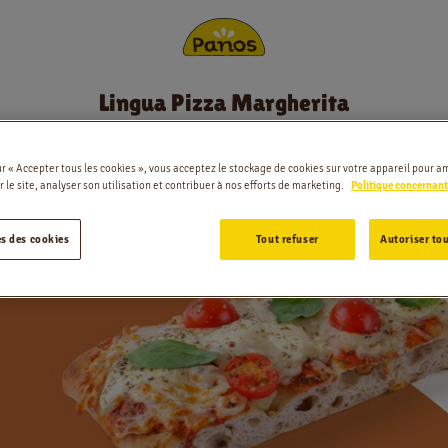
Lingua Pizza Margherita
Commander
gherita
ur « Accepter tous les cookies », vous acceptez le stockage de cookies sur votre appareil pour am
Nouvelles
 le site, analyser son utilisation et contribuer à nos efforts de marketing.
Politique concernant
Menu
s des cookies
Tout refuser
Autoriser tou
Magasins
Application
Contact