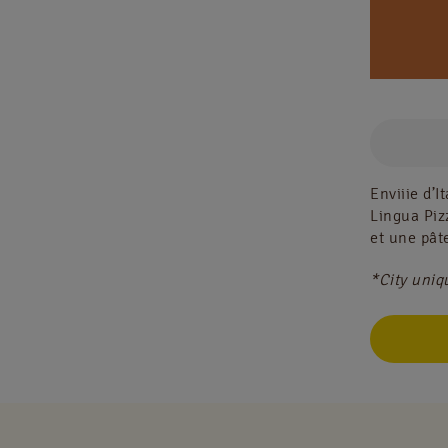
Enviiie d’
Lingua Pi
et une pât
*City uni