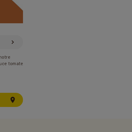
notre
uce tomate