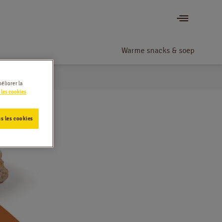
Warme snacks & soep
éliorer la
 les cookies
s les cookies