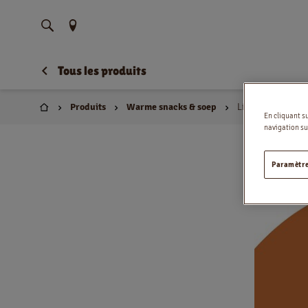
Trouvez votre emplacement
Tous les produits
Produits
Warme snacks & soep
Lingua Pizza Mar
Domicile
En cliquant s
navigation sur
Paramètre