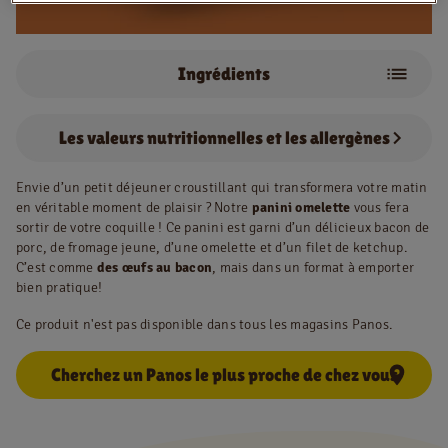
Ingrédients
NL
FR
Ketchup de tomates
Fromage
Information juridique
Les valeurs nutritionnelles et les allergènes
Omelette
Bacon de porc
Privacy policy
Envie d’un petit déjeuner croustillant qui transformera votre matin
Cookie policy
en véritable moment de plaisir ? Notre
panini omelette
vous fera
sortir de votre coquille ! Ce panini est garni d’un délicieux bacon de
porc, de fromage jeune, d’une omelette et d’un filet de ketchup.
C’est comme
des œufs au bacon
, mais dans un format à emporter
bien pratique!
Ce produit n'est pas disponible dans tous les magasins Panos.
Cherchez un Panos le plus proche de chez vous