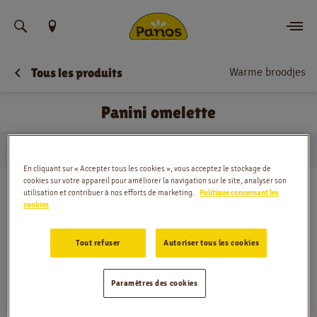
Trouvez votre emplacement
Warme broodjes
Tous les produits
Commander
Panini omelette
Nouvelles
…
Warme broodjes
Panini omelette
Menu
Domicile
En cliquant sur « Accepter tous les cookies », vous acceptez le stockage de
cookies sur votre appareil pour améliorer la navigation sur le site, analyser son
Magasins
utilisation et contribuer à nos efforts de marketing.
Politique concernant les
cookies
Application
Tout refuser
Autoriser tous les cookies
Contact
Paramètres des cookies
Jobs