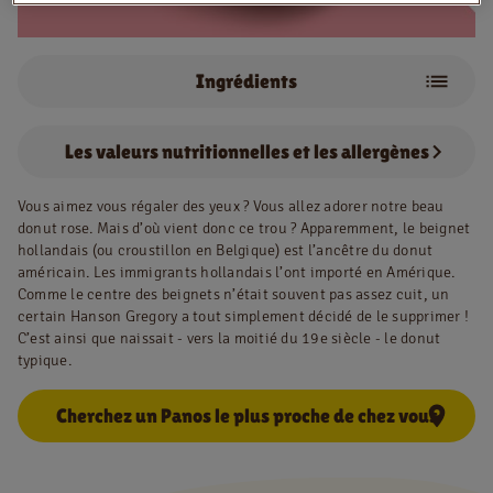
Ingrédients
NL
FR
Purée de fraises
Information juridique
Les valeurs nutritionnelles et les allergènes
Privacy policy
Vous aimez vous régaler des yeux ? Vous allez adorer notre beau
Cookie policy
donut rose. Mais d’où vient donc ce trou ? Apparemment, le beignet
hollandais (ou croustillon en Belgique) est l’ancêtre du donut
américain. Les immigrants hollandais l’ont importé en Amérique.
Comme le centre des beignets n’était souvent pas assez cuit, un
certain Hanson Gregory a tout simplement décidé de le supprimer !
C’est ainsi que naissait - vers la moitié du 19e siècle - le donut
typique.
Cherchez un Panos le plus proche de chez vous