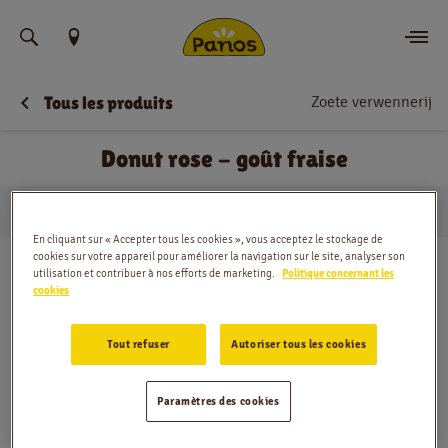
Trouvez votre emplacement
Zoete verwennerij
Tous les produits
Commander
Donut rose - goût fraise
Nouvelles
…
Zoete verwennerij
Donut rose - goût fraise
Menu
Domicile
En cliquant sur « Accepter tous les cookies », vous acceptez le stockage de
cookies sur votre appareil pour améliorer la navigation sur le site, analyser son
Magasins
utilisation et contribuer à nos efforts de marketing.
Politique concernant les
cookies
Application
Tout refuser
Autoriser tous les cookies
Contact
Paramètres des cookies
Jobs