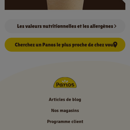
NL
FR
Les valeurs nutritionnelles et les allergènes
Information juridique
Cherchez un Panos le plus proche de chez vous
Privacy policy
Cookie policy
Articles de blog
Nos magasins
Programme client