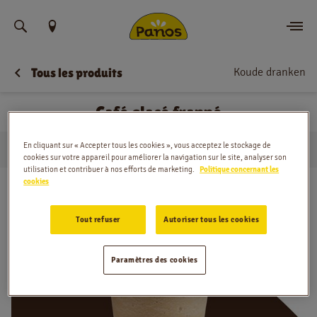
Trouvez votre emplacement
Koude dranken
Tous les produits
Commander
Café glacé frappé
Nouvelles
En cliquant sur « Accepter tous les cookies », vous acceptez le stockage de
…
Koude dranken
Café glacé frappé
Menu
Domicile
cookies sur votre appareil pour améliorer la navigation sur le site, analyser son
utilisation et contribuer à nos efforts de marketing.
Politique concernant les
cookies
Magasins
Tout refuser
Autoriser tous les cookies
Application
Contact
Paramètres des cookies
Jobs