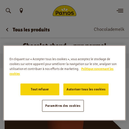
Trouvez votre emplacement
Chocolademelk
Tous les produits
Commander
Chocolat chaud - pur normal
Nouvelles
En cliquant sur « Accepter tous les cookies », vous acceptez le stockage de
…
Warme dranken
Chocolat chaud - pur normal
Menu
Domicile
cookies sur votre appareil pour améliorer la navigation sur le site, analyser son
utilisation et contribuer à nos efforts de marketing.
Politique concernant les
cookies
Magasins
Tout refuser
Autoriser tous les cookies
Application
Contact
Paramètres des cookies
Jobs