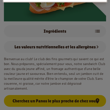
NL
FR
Ingrédients
Information juridique
Privacy policy
Tomate
Oeuf
Les valeurs nutritionnelles et les allergènes
Cookie policy
Salade
Sauce mayo
Gouda young refined
Jambon
Bienvenue au club! Le club des fins gourmets qui savent ce qui est
bon. Nous préparons, spécialement pour vous, notre sandwich Club
avec du gouda jeune affiné, un fromage authentique d’une belle
couleur jaune et savoureux. Bien entendu, seul un jambon cuit de
la meilleure qualité mérite d’être le champion de votre Club. Sans
couenne, ni graisse, car notre jambon est dégraissé
artisanalement.
Cherchez un Panos le plus proche de chez vous